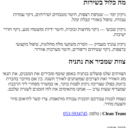
מה כלול בשירות
ניקיון יומי — שטיפת רצפות, חיטוי מטבחים ושירותים, ניקוי עמדות
עבודה, טיפול באזורי קבלת קהל.
ניקיון שבועי — ניקוי מחיצות זכוכית, חיטוי ידיות ומשטחי מגע, ניקוי חדרי
ישיבות.
ניקיון עונתי מעמיק — הסרת משקעי מלח מחלונות, טיפול מקצועי
ברצפות, ניקוי שטיחים וריפודים, חיטוי מערכות אוורור.
צוות שמכיר את נתניה
הצוותים שלנו פועלים בנתניה באופן שוטף ומכירים את המבנים, את תנאי
מזג האוויר ואת הצרכים שמשתנים לאורך השנה. בין אם מדובר בחברת
ביוטק בפולג שצריכה ניקיון לפנות בוקר, או במשרד מסחרי ליד הרכבת
שמעדיף שעות ערב — אנחנו מתאימים את לוח הזמנים לשגרה שלכם.
נשמח לבנות עבורכם תוכנית עבודה מותאמת. צרו קשר לתיאום סיור
והצעת מחיר.
Clean Team
| טלפון:
053-5934745
דברו איתנו