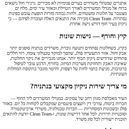
אתגרים שמנהלי משרדים בערים פנימיות לא מכירים. גרגירי חול נישאים
ברוח אל מגדלי המשרדים לאורך הטיילת ובאזור עיר ימים, מלח ים
מצטבר על חלונות ומשטחים, ולחות גבוהה מזרזת הופעת עובש בפינות
נסתרות. Clean Team מכירה את התנאים האלה ועובדת לפיהם — כי
ניקיון בעיר חוף דורש גישה אחרת.
קיץ וחורף — גישות שונות
בקיץ, כשחלונות נפתחים ותנועה גוברת, משרדים בנתניה סופגים יותר
אבק וחול. אזור התעשייה פולג, שהפך למוקד טכנולוגי צומח, רווי חללים
פתוחים שדורשים ניקיון תכוף יותר. אנחנו מגבירים את ניקוי החלונות,
שאיבת האבק ותחזוקת מערכות המיזוג. בחורף, הדגש עובר לטיפול
ברטיבות, מניעת כתמי לחות על רצפות, וחיטוי מוגבר בתקופת המחלות
העונתיות.
מי צריך שירות ניקיון מקצועי בנתניה?
העיר מאכלסת מגוון רחב של עסקים. במגדלי המשרדים ליד החוף —
חברות ביטוח, עורכי דין ויועצים פיננסיים שמקבלים לקוחות כל יום. באזור
פולג ובשכונות המסחריות — חברות טכנולוגיה, משרדי ארכיטקטורה
וסוכנויות תיירות. לכל אחד דרישות שונות, ו-Clean Team יודעת להתאים
תוכנית ייעודית לכל סוג משרד.